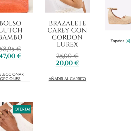
BOLSO
BRAZALETE
CUTCH
CAREY CON
BAMBÚ
CORDON
Zapatos
(4)
LUREX
58,95
€
47,00
€
25,00
€
20,00
€
ELECCIONAR
OPCIONES
AÑADIR AL CARRITO
¡OFERTA!