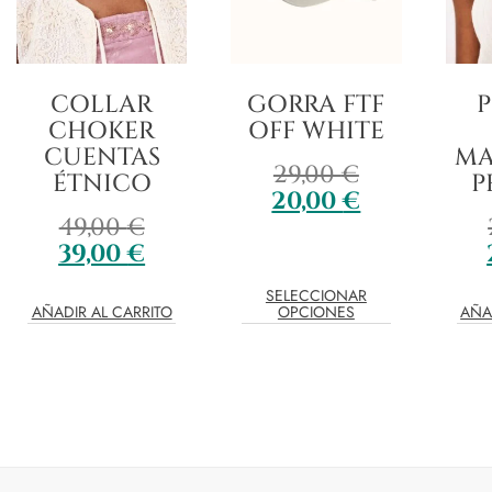
COLLAR
GORRA FTF
CHOKER
OFF WHITE
CUENTAS
MA
29,00
€
ÉTNICO
P
20,00
€
49,00
€
39,00
€
SELECCIONAR
AÑADIR AL CARRITO
OPCIONES
AÑA