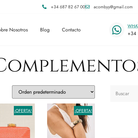
+34 687 82 67 00
acombyy@gmail.com
WHA
bre Nosotros
Blog
Contacto
+34 
Complemento
¡OFERTA!
¡OFERTA!