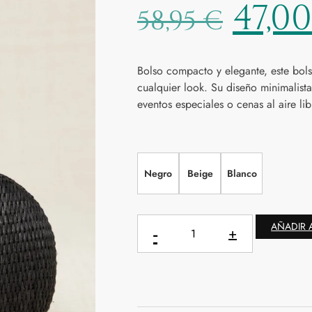
47,0
58,95
€
Bolso compacto y elegante, este bols
cualquier look. Su diseño minimalista 
eventos especiales o cenas al aire lib
Negro
Beige
Blanco
AÑADIR 