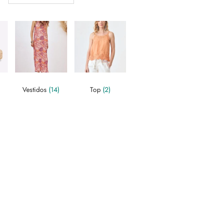
Vestidos
(14)
Top
(2)