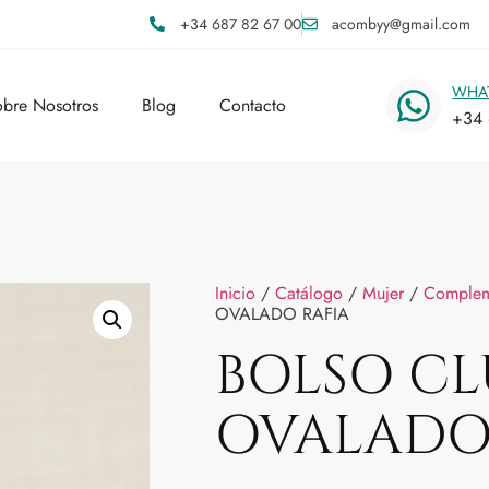
+34 687 82 67 00
acombyy@gmail.com
WHA
bre Nosotros
Blog
Contacto
+34 
Inicio
/
Catálogo
/
Mujer
/
Complem
OVALADO RAFIA
BOLSO C
OVALADO