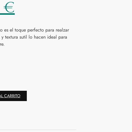
0
€
o es el toque perfecto para realzar
y textura sutil lo hacen ideal para
re.
AL CARRITO