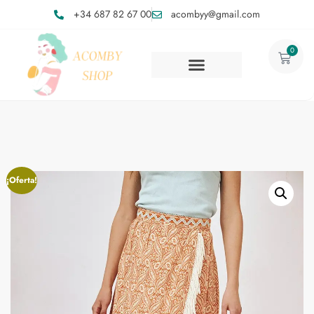
+34 687 82 67 00
acombyy@gmail.com
0
¡Oferta!