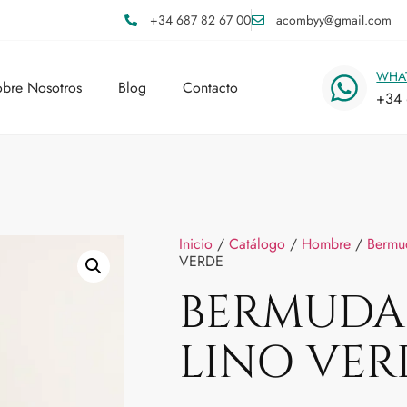
+34 687 82 67 00
acombyy@gmail.com
WHA
bre Nosotros
Blog
Contacto
+34 
Inicio
/
Catálogo
/
Hombre
/
Bermu
VERDE
BERMUDA
LINO VER