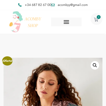
+34 687 82 67 00
acombyy@gmail.com
0
¡Oferta!