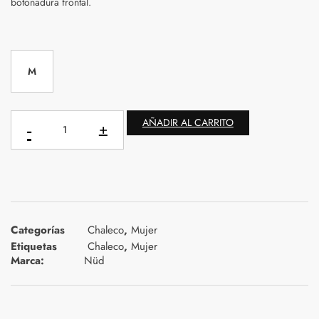
botonadura frontal.
M
AÑADIR AL CARRITO
Categorías
Chaleco
,
Mujer
Etiquetas
Chaleco
,
Mujer
Marca:
Nüd