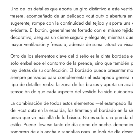
Uno de los detalles que aporta un giro distintivo a este vestid
trasera, acompañado de un delicado «cut out» o abertura en la
sugerente, rompe con la continuidad del tejido y aporta una 
evidente. El botón, generalmente forrado con el mismo tejid
decorativo, asegura un cierre seguro y elegante, mientras que
mayor ventilación y frescura, además de sumar atractivo visua
Otro de los elementos clave del diseño es la cinta bordada en
solo embellece el contorno de la prenda, sino que también p
hay detrás de su confección. El bordado puede presentar motiv
siempre pensados para complementar el estampado general de
tipo de detalles realza la zona de los brazos y aporta un ac
sensación de que cada aspecto del vestido ha sido cuidado
La combinación de todos estos elementos —el estampado llama
del «cut out» en la espalda, los tirantes y el bordado en la s
pieza que va más allá de lo básico. No es solo una prenda de
estilo. Puede llevarse tanto de día como de noche, depend
sombrero de ala ancha y sandalias para un look de día dese