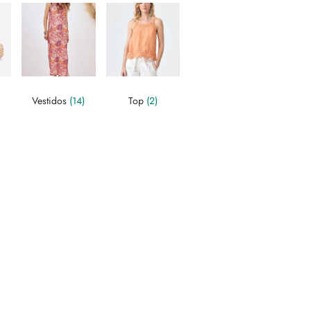
Vestidos
(14)
Top
(2)