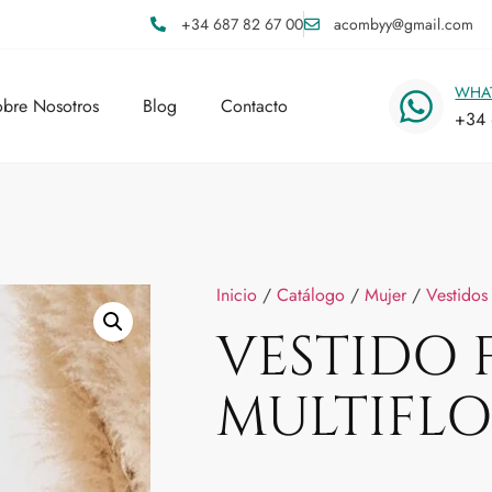
+34 687 82 67 00
acombyy@gmail.com
WHA
bre Nosotros
Blog
Contacto
+34 
Inicio
/
Catálogo
/
Mujer
/
Vestidos
VESTIDO 
MULTIFLO