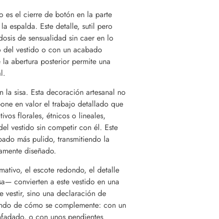
o es el cierre de botón en la parte
 espalda. Este detalle, sutil pero
dosis de sensualidad sin caer en lo
o del vestido o con un acabado
 la abertura posterior permite una
l.
 la sisa. Esta decoración artesanal no
one en valor el trabajo detallado que
os florales, étnicos o lineales,
l vestido sin competir con él. Este
abado más pulido, transmitiendo la
samente diseñado.
tivo, el escote redondo, el detalle
isa— convierten a este vestido en una
 vestir, sino una declaración de
iendo de cómo se complemente: con un
nfadado, o con unos pendientes